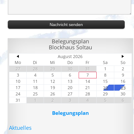
Belegungsplan
Blockhaus Soltau
August 2026
Mo
Di
Mi
Do
Fr
Sa
So
27
28
29
30
31
1
2
3
4
5
6
7
8
9
10
11
12
13
14
15
16
17
18
19
20
21
22
23
24
25
26
27
28
29
30
31
1
2
3
4
5
6
Belegungsplan
Aktuelles