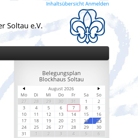
Inhaltsübersicht
Anmelden
r Soltau e.V.
Belegungsplan
Blockhaus Soltau
August 2026
Mo
Di
Mi
Do
Fr
Sa
So
27
28
29
30
31
1
2
3
4
5
6
7
8
9
10
11
12
13
14
15
16
17
18
19
20
21
22
23
24
25
26
27
28
29
30
31
1
2
3
4
5
6