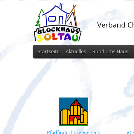
Verband Ch
Startseite
Aktuelles
Rund ums Haus
Pfadfinderburg Rieneck
VCP