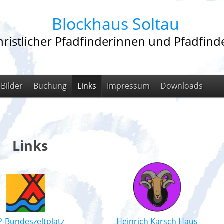
Blockhaus Soltau
ristlicher Pfadfinderinnen und Pfadfinde
Bilder
Buchung
Links
Impressum
Downloads
Links
-Bundeszeltplatz
Heinrich Karsch Haus