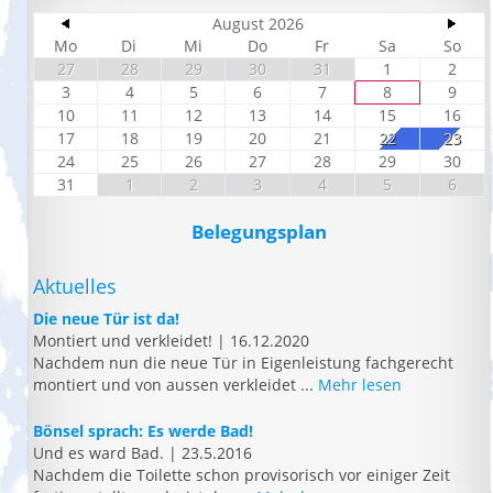
August 2026
Mo
Di
Mi
Do
Fr
Sa
So
27
28
29
30
31
1
2
3
4
5
6
7
8
9
10
11
12
13
14
15
16
17
18
19
20
21
22
23
24
25
26
27
28
29
30
31
1
2
3
4
5
6
Belegungsplan
Aktuelles
Die neue Tür ist da!
Montiert und verkleidet!
|
16.12.2020
Nachdem nun die neue Tür in Eigenleistung fachgerecht
montiert und von aussen verkleidet ...
Mehr lesen
Bönsel sprach: Es werde Bad!
Und es ward Bad.
|
23.5.2016
Nachdem die Toilette schon provisorisch vor einiger Zeit