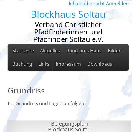
Inhaltsübersicht
Anmelden
Blockhaus Soltau
Verband Christlicher
Pfadfinderinnen und
Pfadfinder Soltau e.V.
Startseite
Aktuelles
Rund ums Haus
Bilder
Buchung
Links
Impressum
Downloads
Grundriss
Ein Grundriss und Lageplan folgen.
Belegungsplan
Blockhaus Soltau