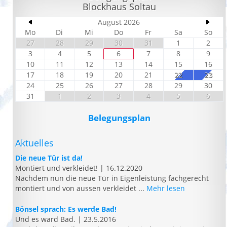
Blockhaus Soltau
August 2026
Mo
Di
Mi
Do
Fr
Sa
So
27
28
29
30
31
1
2
3
4
5
6
7
8
9
10
11
12
13
14
15
16
17
18
19
20
21
22
23
24
25
26
27
28
29
30
31
1
2
3
4
5
6
Belegungsplan
Aktuelles
Die neue Tür ist da!
Montiert und verkleidet!
|
16.12.2020
Nachdem nun die neue Tür in Eigenleistung fachgerecht
montiert und von aussen verkleidet ...
Mehr lesen
Bönsel sprach: Es werde Bad!
Und es ward Bad.
|
23.5.2016