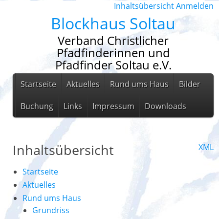
Inhaltsübersicht
Anmelden
Blockhaus Soltau
Verband Christlicher
Pfadfinderinnen und
Pfadfinder Soltau e.V.
Startseite
Aktuelles
Rund ums Haus
Bilder
Buchung
Links
Impressum
Downloads
Inhaltsübersicht
XML
Startseite
Aktuelles
Rund ums Haus
Grundriss