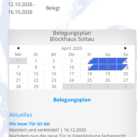
12.10.2026 -
Belegt
16.10.2026
Belegungsplan
Blockhaus Soltau
April 2025
Mo
Di
Mi
Do
Fr
Sa
So
31
1
2
3
4
5
6
7
8
9
10
11
12
13
14
15
16
17
18
19
20
21
22
23
24
25
26
27
28
29
30
1
2
3
4
Belegungsplan
Aktuelles
Die neue Tür ist da!
Montiert und verkleidet!
|
16.12.2020
Nachdem nun die neue Tür in Eigenleistung fachgerecht