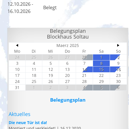
12.10.2026 -
Belegt
16.10.2026
Belegungsplan
Blockhaus Soltau
Maerz 2025
Mo
Di
Mi
Do
Fr
Sa
So
24
25
26
27
28
1
2
3
4
5
6
7
8
9
10
11
12
13
14
15
16
17
18
19
20
21
22
23
24
25
26
27
28
29
30
31
1
2
3
4
5
6
Belegungsplan
Aktuelles
Die neue Tür ist da!
Montiert und verkleidet!
|
16.12.2020