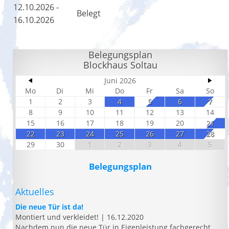
12.10.2026 -
Belegt
16.10.2026
Belegungsplan
Blockhaus Soltau
Juni 2026
Mo
Di
Mi
Do
Fr
Sa
So
1
2
3
4
5
6
7
8
9
10
11
12
13
14
15
16
17
18
19
20
21
22
23
24
25
26
27
28
29
30
1
2
3
4
5
Belegungsplan
Aktuelles
Die neue Tür ist da!
Montiert und verkleidet!
|
16.12.2020
Nachdem nun die neue Tür in Eigenleistung fachgerecht