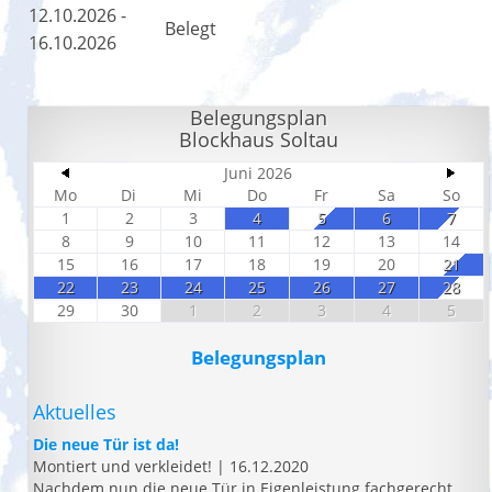
12.10.2026 -
Belegt
16.10.2026
Belegungsplan
Blockhaus Soltau
Juni 2026
Mo
Di
Mi
Do
Fr
Sa
So
1
2
3
4
5
6
7
8
9
10
11
12
13
14
15
16
17
18
19
20
21
22
23
24
25
26
27
28
29
30
1
2
3
4
5
Belegungsplan
Aktuelles
Die neue Tür ist da!
Montiert und verkleidet!
|
16.12.2020
Nachdem nun die neue Tür in Eigenleistung fachgerecht