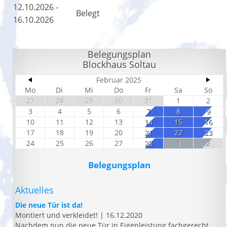
12.10.2026 -
Belegt
16.10.2026
Belegungsplan
Blockhaus Soltau
Februar 2025
Mo
Di
Mi
Do
Fr
Sa
So
27
28
29
30
31
1
2
3
4
5
6
7
8
9
10
11
12
13
14
15
16
17
18
19
20
21
22
23
24
25
26
27
28
1
2
Belegungsplan
Aktuelles
Die neue Tür ist da!
Montiert und verkleidet!
|
16.12.2020
Nachdem nun die neue Tür in Eigenleistung fachgerecht