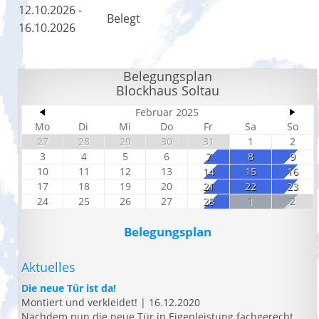
12.10.2026 -
Belegt
16.10.2026
Belegungsplan
Blockhaus Soltau
Februar 2025
Mo
Di
Mi
Do
Fr
Sa
So
27
28
29
30
31
1
2
3
4
5
6
7
8
9
10
11
12
13
14
15
16
17
18
19
20
21
22
23
24
25
26
27
28
1
2
Belegungsplan
Aktuelles
Die neue Tür ist da!
Montiert und verkleidet!
|
16.12.2020
Nachdem nun die neue Tür in Eigenleistung fachgerecht